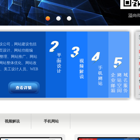
设公司，网站建设包括
页设计、网站功能编
容整理、网站推广、网站
网站整体优化、网站改
、美工设计人员、WEB
平面设计包含：平面广告设计、企业标志设计、
真人视频主持人的视频解说，运用
手机网站，又称微网站
上海溢尚
海报设计、产品包装设计、画册封面设计、菜谱菜单
术将真人主播拍摄成视频嵌入到企业网
号使用，也可以单独使用。
机网站制作、
视频解说
手机网站
计、名片设计、 企业VI设计、公司画册设计、折页设
人的面对面 的沟通方式给客户带来视听
台编辑管理，内容可以自由
箱，域名申请
卡片设计、地产设计。
让用户在进入网站的第一时间就被吸引
机网站模板选择、手机微信
箱按账户多少
搜索：上海平面设计、松江企业画册设计、宣传册设
化率。
定。
证， 超大附