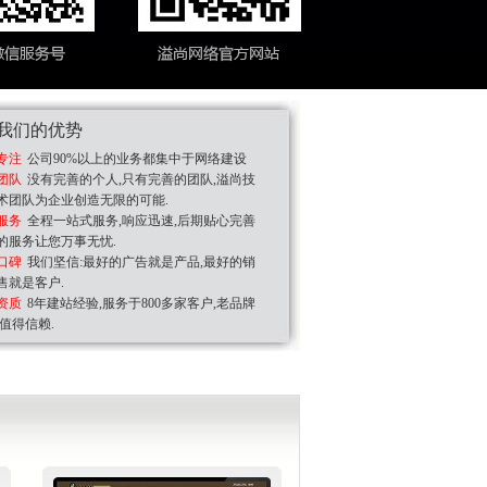
我们的优势
专注
公司90%以上的业务都集中于网络建设
团队
没有完善的个人,只有完善的团队,溢尚技
术团队为企业创造无限的可能.
服务
全程一站式服务,响应迅速,后期贴心完善
的服务让您万事无忧.
口碑
我们坚信:最好的广告就是产品,最好的销
售就是客户.
资质
8年建站经验,服务于800多家客户,老品牌
,值得信赖.
宣传
先进的视频加载技
，可以搭配微信服务号和订阅
网络科技有限公司主营：企业网站建设、手
设
站，通过视频主持
在手机移动端浏览，PC电脑后
企业平面设计、视频主持解说， 专业企业邮
计、
一体的特殊体验，
编辑。关于手机网站开发、手
，网站空间托管维护七大业务。 其中企业邮
，大大增加网站转
网站营销联系我们，轻松搞
、容量大小开设帐户，功能强大，专业保
计公
件，专业领先的邮件技术，保障邮件安全稳定